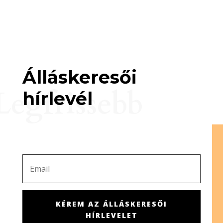
Álláskeresői
Legfrissebb
hírlevél
KÉREM AZ ÁLLÁSKERESŐI
HÍRLEVELET