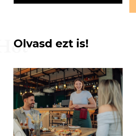
Hot
Olvasd ezt is!