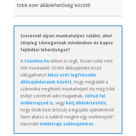
több ezer álláslehetőség között!
Szeretnél olyan munkahelyet találni, ahol
tényleg támogatnak mindenben és kapsz
fejlődési lehetőséget?
A
Cvonline.hu
ebben is segít, hiszen több mint
500 munkaadó 10.000 állásajánlata közül
válogathatsz!
Nézz szét legfrissebb
állásajánlataink között
, hogy megtaláld a
számodra megfelelő munkahelyet! Ha még több
esélyt szeretnél adni magadnak,
töltsd fel
önéletrajzod is
, vagy
kérj állásértesítőt
,
hogy elsők közt értesülj a legújabb ajánlatokról!
Nem akarsz a nulláról megírni egy önéletrajzot?
Használd
önéletrajz sablonjainkat
.