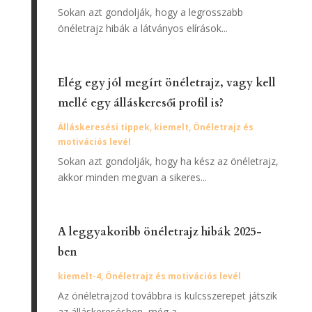
Sokan azt gondolják, hogy a legrosszabb
önéletrajz hibák a látványos elírások...
Elég egy jól megírt önéletrajz, vagy kell
mellé egy álláskeresői profil is?
Álláskeresési tippek
,
kiemelt
,
Önéletrajz és
motivációs levél
Sokan azt gondolják, hogy ha kész az önéletrajz,
akkor minden megvan a sikeres...
A leggyakoribb önéletrajz hibák 2025-
ben
kiemelt-4
,
Önéletrajz és motivációs levél
Az önéletrajzod továbbra is kulcsszerepet játszik
az álláskeresésben, még a...