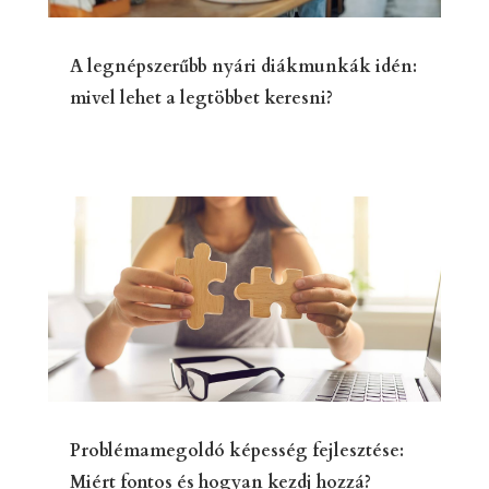
A legnépszerűbb nyári diákmunkák idén:
mivel lehet a legtöbbet keresni?
Problémamegoldó képesség fejlesztése:
Miért fontos és hogyan kezdj hozzá?