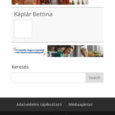
Káplár Bettina
Keresés
Adatvédelmi tájékoztató
Médiaajánlat