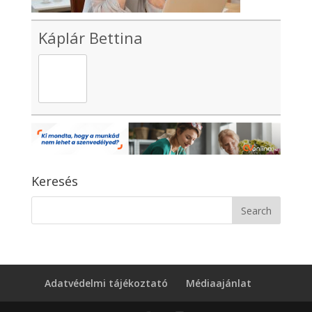
Káplár Bettina
Keresés
Adatvédelmi tájékoztató
Médiaajánlat