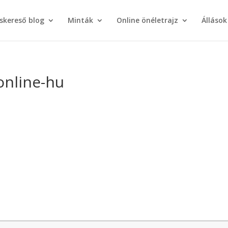
áskereső blog
Minták
Online önéletrajz
Állások
online-hu