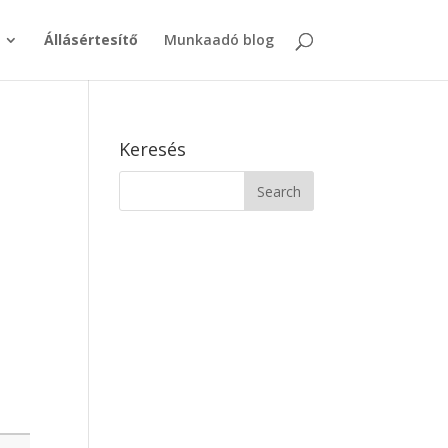
Állásértesítő
Munkaadó blog
Keresés