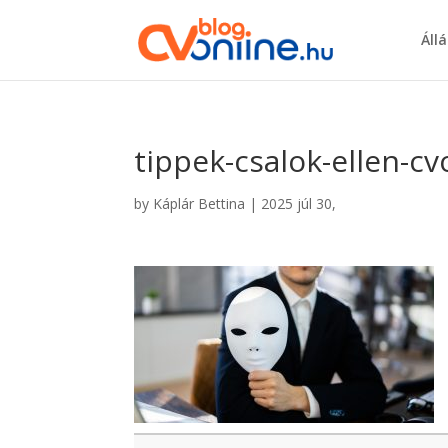
Áll
tippek-csalok-ellen-cv
by
Káplár Bettina
|
2025 júl 30,