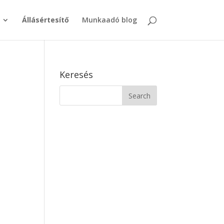
Állásértesítő
Munkaadó blog
Keresés