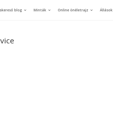
áskereső blog
Minták
Online önéletrajz
Állások
vice