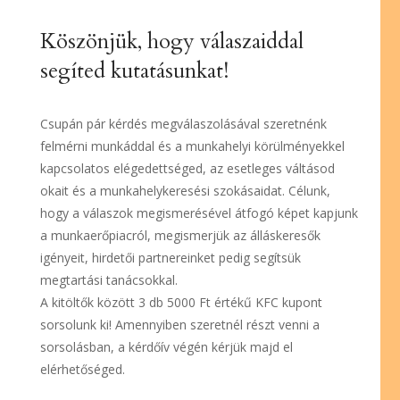
Köszönjük, hogy válaszaiddal
segíted kutatásunkat!
Csupán pár kérdés megválaszolásával szeretnénk
felmérni munkáddal és a munkahelyi körülményekkel
kapcsolatos elégedettséged, az esetleges váltásod
okait és a munkahelykeresési szokásaidat. Célunk,
hogy a válaszok megismerésével átfogó képet kapjunk
a munkaerőpiacról, megismerjük az álláskeresők
igényeit, hirdetői partnereinket pedig segítsük
megtartási tanácsokkal.
A kitöltők között 3 db 5000 Ft értékű KFC kupont
sorsolunk ki! Amennyiben szeretnél részt venni a
sorsolásban, a kérdőív végén kérjük majd el
elérhetőséged.