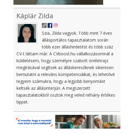
Káplár Zilda
Szia, Zilda vagyok. Több mint 7 éves
állásportálos tapasztalatom során
több ezer álláshirdetést és több száz
CV-t láttam már. A CVboost.hu vállalkozásomnál a
küldetésem, hogy személyre szabott önéletrajz
megírásával segítsek az álláskeresőknek sikeresen
bemutatni a releváns kompetenciáikat, és lehetővé
tegyem számukra, hogy a legjobb benyomást
keltsék az állásinterjún. A megszerzett
tapasztalatokból osztok meg veled néhány értékes
tippet.