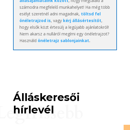
állásajánlataink között
, hogy megtaláld a
számodra megfelelő munkahelyet! Ha még több
esélyt szeretnél adni magadnak,
töltsd fel
önéletrajzod is
, vagy
kérj állásértesítőt
,
hogy elsők közt értesülj a legújabb ajánlatokról!
Nem akarsz a nulláról megírni egy önéletrajzot?
Használd
önéletrajz sablonjainkat
.
Álláskeresői
Legfrissebb
hírlevél