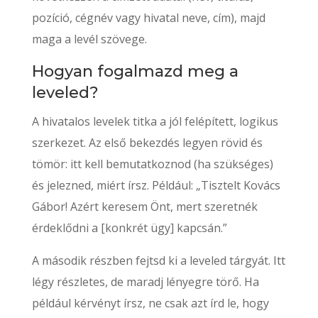
pozíció, cégnév vagy hivatal neve, cím), majd
maga a levél szövege.
Hogyan fogalmazd meg a
leveled?
A hivatalos levelek titka a jól felépített, logikus
szerkezet. Az első bekezdés legyen rövid és
tömör: itt kell bemutatkoznod (ha szükséges)
és jelezned, miért írsz. Például: „Tisztelt Kovács
Gábor! Azért keresem Önt, mert szeretnék
érdeklődni a [konkrét ügy] kapcsán.”
A második részben fejtsd ki a leveled tárgyát. Itt
légy részletes, de maradj lényegre törő. Ha
például kérvényt írsz, ne csak azt írd le, hogy