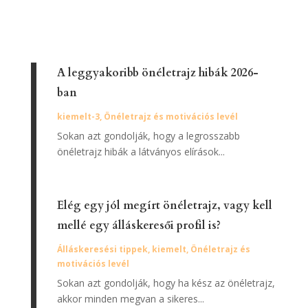
A leggyakoribb önéletrajz hibák 2026-
ban
kiemelt-3
,
Önéletrajz és motivációs levél
Sokan azt gondolják, hogy a legrosszabb
önéletrajz hibák a látványos elírások...
Elég egy jól megírt önéletrajz, vagy kell
mellé egy álláskeresői profil is?
Álláskeresési tippek
,
kiemelt
,
Önéletrajz és
motivációs levél
Sokan azt gondolják, hogy ha kész az önéletrajz,
akkor minden megvan a sikeres...