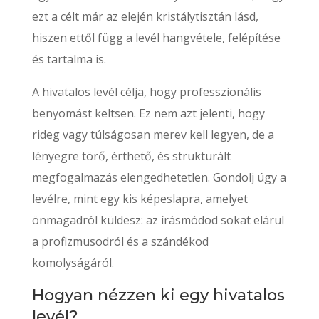
ezt a célt már az elején kristálytisztán lásd,
hiszen ettől függ a levél hangvétele, felépítése
és tartalma is.
A hivatalos levél célja, hogy professzionális
benyomást keltsen. Ez nem azt jelenti, hogy
rideg vagy túlságosan merev kell legyen, de a
lényegre törő, érthető, és strukturált
megfogalmazás elengedhetetlen. Gondolj úgy a
levélre, mint egy kis képeslapra, amelyet
önmagadról küldesz: az írásmódod sokat elárul
a profizmusodról és a szándékod
komolyságáról.
Hogyan nézzen ki egy hivatalos
levél?