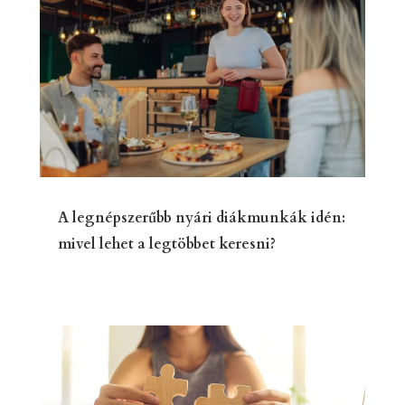
A legnépszerűbb nyári diákmunkák idén:
mivel lehet a legtöbbet keresni?