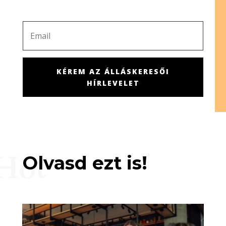
KÉREM AZ ÁLLÁSKERESŐI
HÍRLEVELET
Hot
Olvasd ezt is!