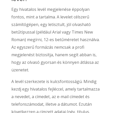
Egy hivatalos levél megjelenése éppolyan
fontos, mint a tartalma. A levelet célszerű
számítógépen, egy letisztult, jól olvasható
betűtípussal (például Arial vagy Times New
Roman) megírni, 12-es betűméretet használva.
Az egyszerű formázás nemcsak a profi
megjelenést biztosítja, hanem segít abban is,
hogy az olvasó gyorsan és könnyen átlássa az
üzenetet.
A levél szerkezete is kulcsfontosságú. Mindig
kezdj egy hivatalos fejléccel, amely tartalmazza
a nevedet, a címedet, az e-mail címedet és
telefonszámodat, illetve a dátumot. Ezután
következzen a címzett adatai (név, titulus,