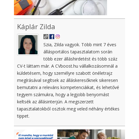
Káplár Zilda
Szia, Zilda vagyok. Több mint 7 éves
állásportálos tapasztalatom során
több ezer álláshirdetést és több száz
CV-t láttam már. A CVboost.hu vállalkozásomnál a
küldetésem, hogy személyre szabott önéletrajz
megírásával segítsek az álláskeresőknek sikeresen
bemutatni a releváns kompetenciáikat, és lehetővé
tegyem számukra, hogy a legjobb benyomást
keltsék az állásinterjún. A megszerzett
tapasztalatokból osztok meg veled néhány értékes
tippet.