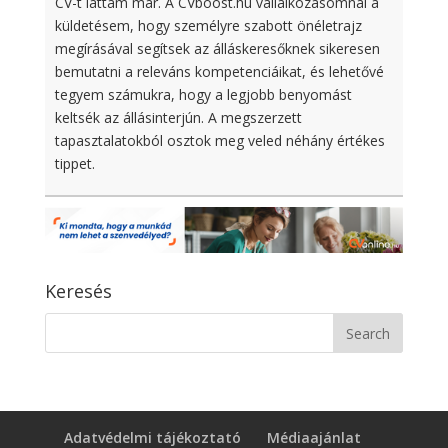
CV-t láttam már. A CVboost.hu vállalkozásomnál a
küldetésem, hogy személyre szabott önéletrajz
megírásával segítsek az álláskeresőknek sikeresen
bemutatni a releváns kompetenciáikat, és lehetővé
tegyem számukra, hogy a legjobb benyomást
keltsék az állásinterjún. A megszerzett
tapasztalatokból osztok meg veled néhány értékes
tippet.
Keresés
Adatvédelmi tájékoztató
Médiaajánlat