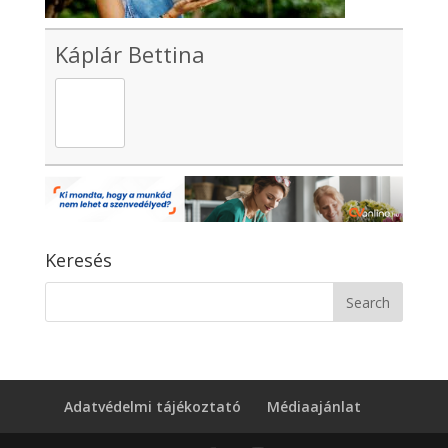
Káplár Bettina
Keresés
Adatvédelmi tájékoztató
Médiaajánlat