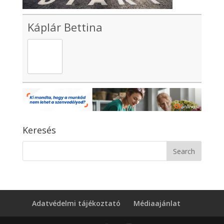
Káplár Bettina
Keresés
Adatvédelmi tájékoztató
Médiaajánlat