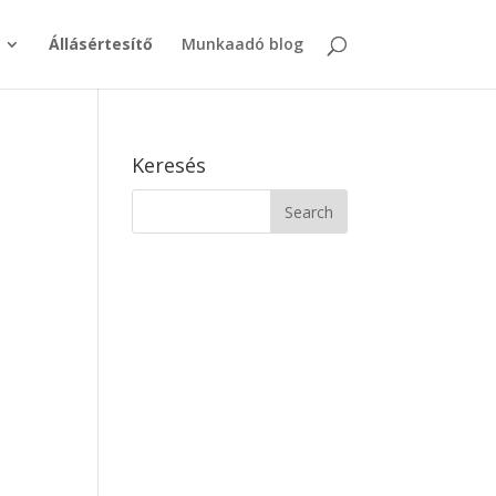
Állásértesítő
Munkaadó blog
Keresés