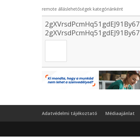
remote álláslehetőségek kategóriánként
2gXVrsdPcmHq51gdEJ91By67i
2gXVrsdPcmHq51gdEJ91By67i
Adatvédelmi tájékoztató
Médiaajánlat