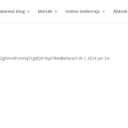
áskereső blog
Minták
Online önéletrajz
Állások
 2gXVrsdPcmHq51gdEJ91By67ibk@interact.sh
|
2024 jan 24,