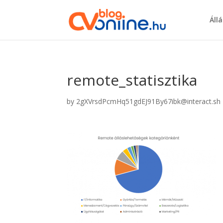
Áll
remote_statisztika
by
2gXVrsdPcmHq51gdEJ91By67ibk@interact.sh