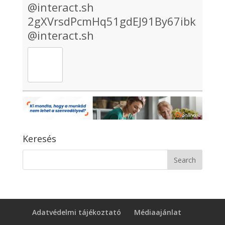
@interact.sh
2gXVrsdPcmHq51gdEJ91By67ibk
@interact.sh
Keresés
Adatvédelmi tájékoztató
Médiaajánlat