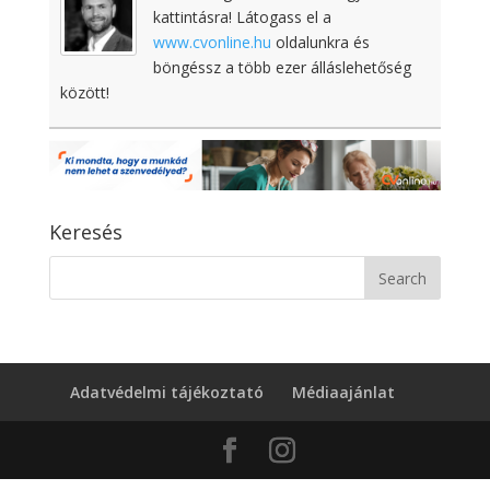
kattintásra! Látogass el a
www.cvonline.hu
oldalunkra és
böngéssz a több ezer álláslehetőség
között!
Keresés
Adatvédelmi tájékoztató
Médiaajánlat