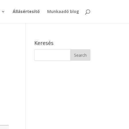
Állásértesítő
Munkaadó blog
Keresés