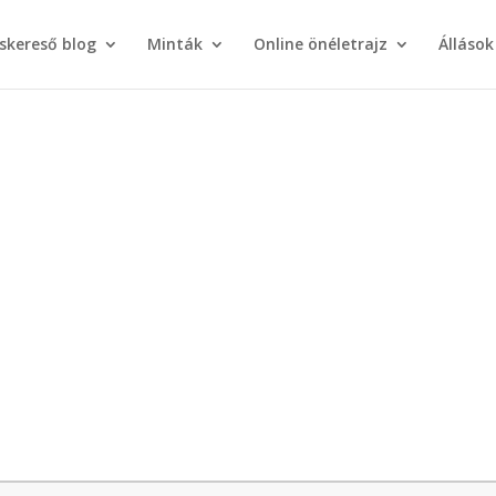
áskereső blog
Minták
Online önéletrajz
Állások