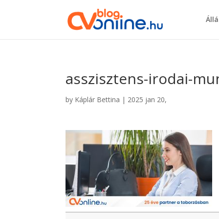
Áll
asszisztens-irodai-mu
by
Káplár Bettina
|
2025 jan 20,