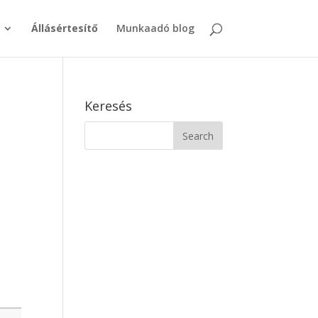
Állásértesítő
Munkaadó blog
Keresés