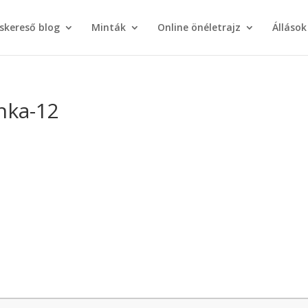
áskereső blog
Minták
Online önéletrajz
Állások
nka-12