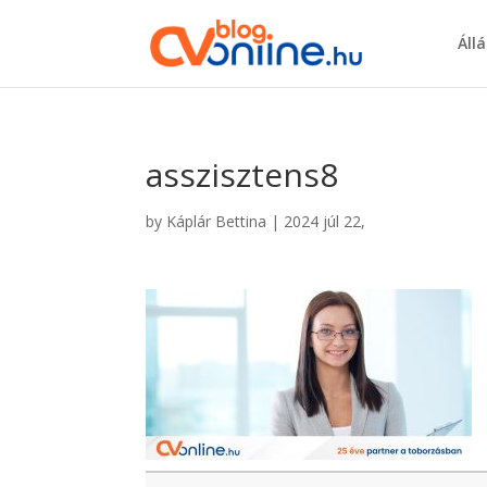
Áll
asszisztens8
by
Káplár Bettina
|
2024 júl 22,