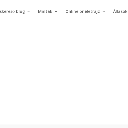
áskereső blog
Minták
Online önéletrajz
Állások