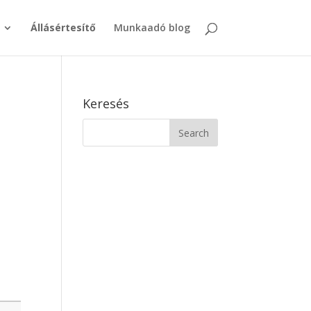
Állásértesítő
Munkaadó blog
Keresés