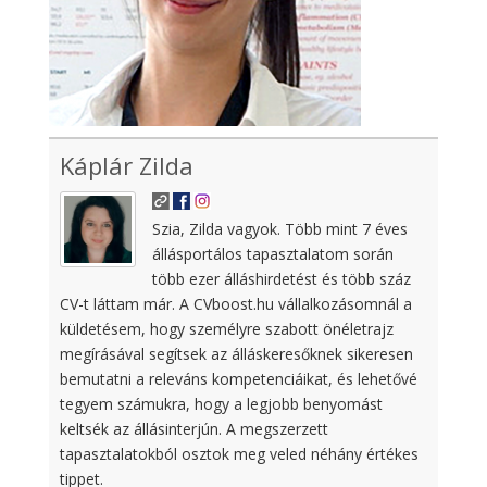
Káplár Zilda
Szia, Zilda vagyok. Több mint 7 éves
állásportálos tapasztalatom során
több ezer álláshirdetést és több száz
CV-t láttam már. A CVboost.hu vállalkozásomnál a
küldetésem, hogy személyre szabott önéletrajz
megírásával segítsek az álláskeresőknek sikeresen
bemutatni a releváns kompetenciáikat, és lehetővé
tegyem számukra, hogy a legjobb benyomást
keltsék az állásinterjún. A megszerzett
tapasztalatokból osztok meg veled néhány értékes
tippet.