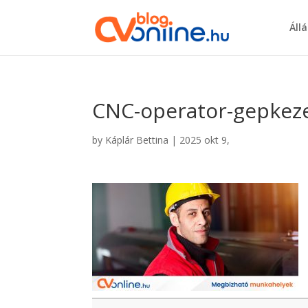
Áll
CNC-operator-gepkez
by
Káplár Bettina
|
2025 okt 9,