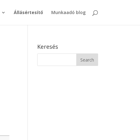
Állásértesítő
Munkaadó blog
Keresés