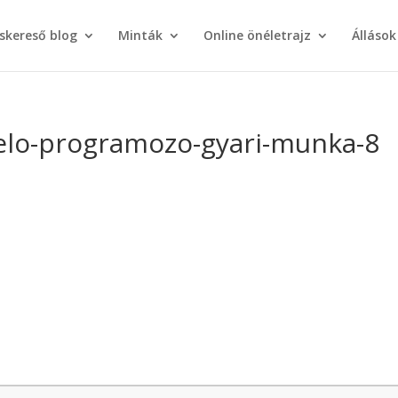
áskereső blog
Minták
Online önéletrajz
Állások
elo-programozo-gyari-munka-8