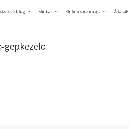
áskereső blog
Minták
Online önéletrajz
Állások
o-gepkezelo