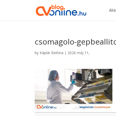
Áll
csomagolo-gepbeallit
by
Káplár Bettina
|
2026 máj 11,