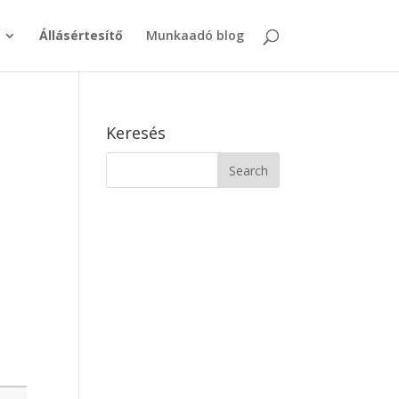
Állásértesítő
Munkaadó blog
Keresés