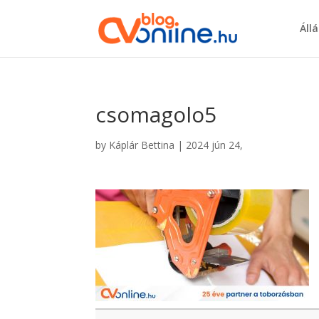
Áll
csomagolo5
by
Káplár Bettina
|
2024 jún 24,