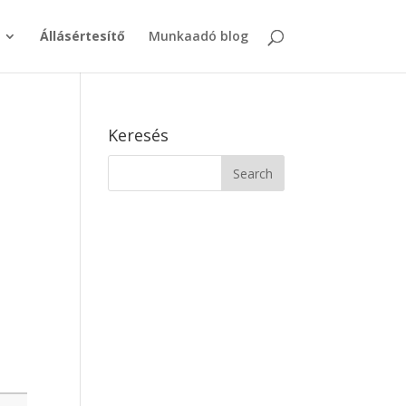
Állásértesítő
Munkaadó blog
Keresés