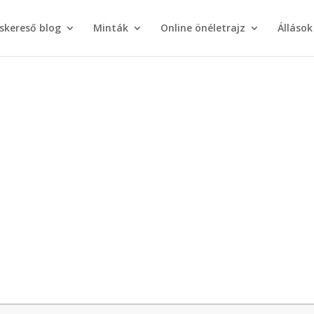
áskereső blog
Minták
Online önéletrajz
Állások