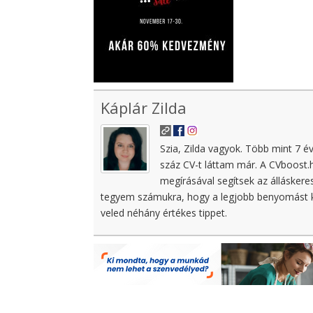
Káplár Zilda
Szia, Zilda vagyok. Több mint 7 é
száz CV-t láttam már. A CVboost.
megírásával segítsek az állásker
tegyem számukra, hogy a legjobb benyomást ke
veled néhány értékes tippet.