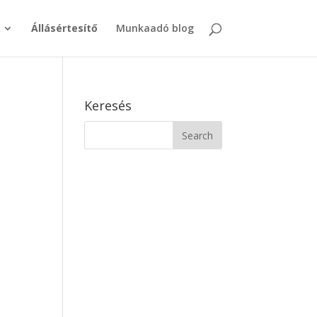
Állásértesítő
Munkaadó blog
Keresés