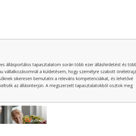
ves állásportálos tapasztalatom során több ezer álláshirdetést és töb
hu vállalkozásomnál a küldetésem, hogy személyre szabott önéletraj
esőknek sikeresen bemutatni a releváns kompetenciáikat, és lehetővé
ltsék az állásinterjún. A megszerzett tapasztalatokból osztok meg