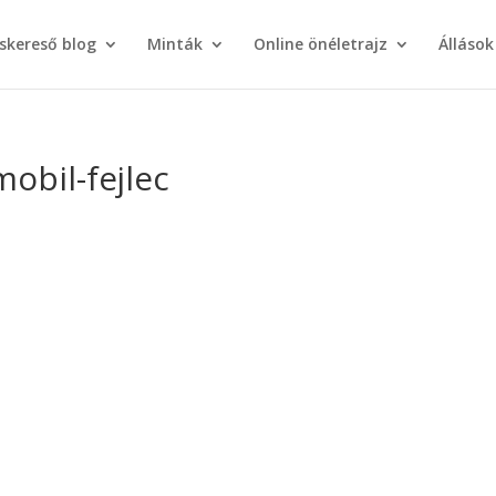
áskereső blog
Minták
Online önéletrajz
Állások
mobil-fejlec