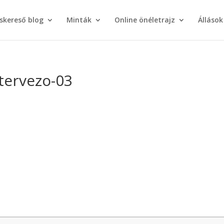
áskereső blog
Minták
Online önéletrajz
Állások
tervezo-03