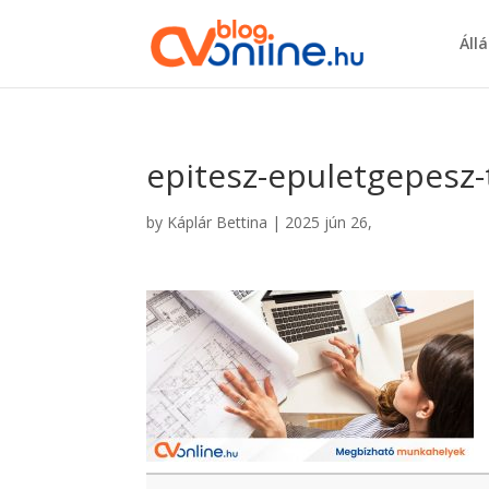
Áll
epitesz-epuletgepesz-
by
Káplár Bettina
|
2025 jún 26,