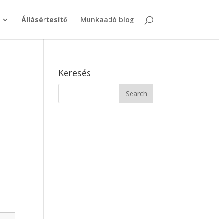
Állásértesítő
Munkaadó blog
Keresés