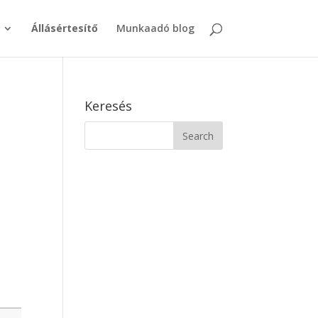
Állásértesítő
Munkaadó blog
Keresés