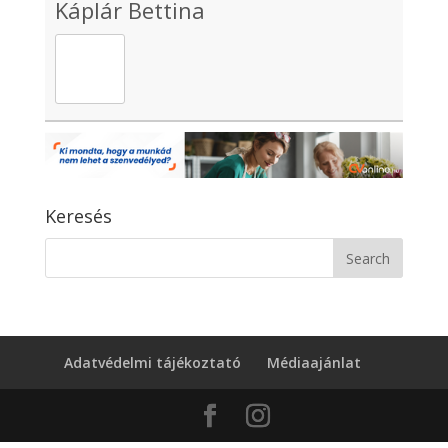
Káplár Bettina
Keresés
Adatvédelmi tájékoztató
Médiaajánlat