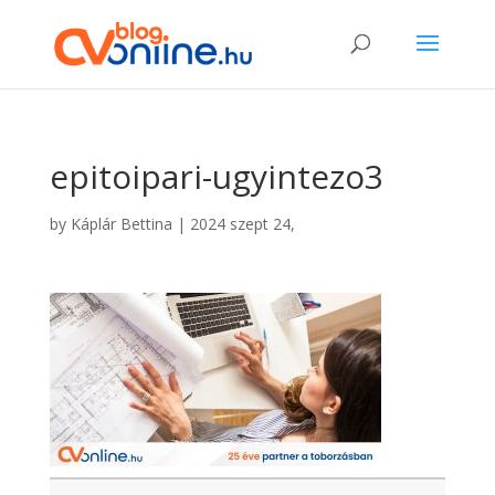
epitoipari-ugyintezo3
by
Káplár Bettina
|
2024 szept 24,