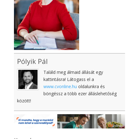
Pólyik Pál
Találd meg álmaid állását egy
kattintásra! Látogass el a
www.cvonline.hu
oldalunkra és
böngéssz a több ezer álláslehetőség
között!