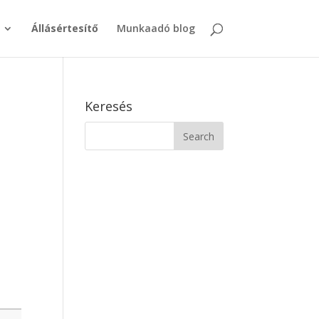
Állásértesítő
Munkaadó blog
Keresés