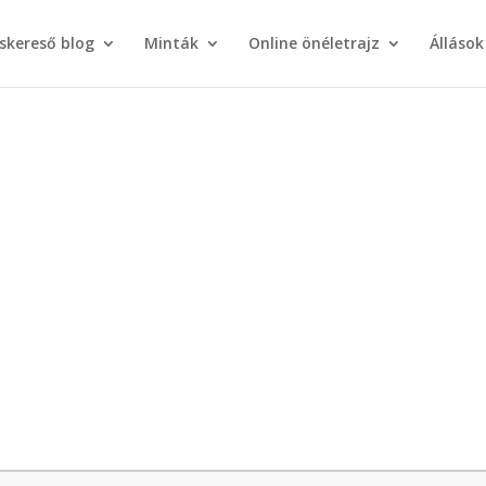
áskereső blog
Minták
Online önéletrajz
Állások