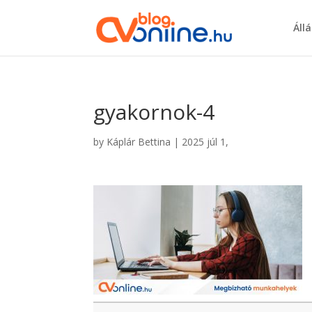
Áll
gyakornok-4
by
Káplár Bettina
|
2025 júl 1,