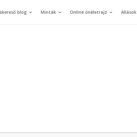
áskereső blog
Minták
Online önéletrajz
Állások