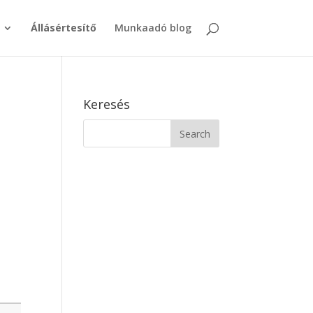
Állásértesítő
Munkaadó blog
Keresés