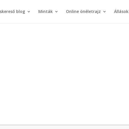
áskereső blog
Minták
Online önéletrajz
Állások