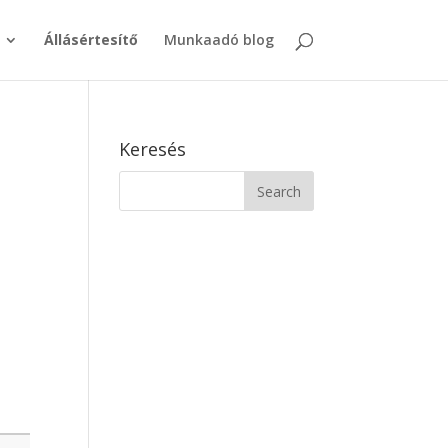
Állásértesítő
Munkaadó blog
Keresés