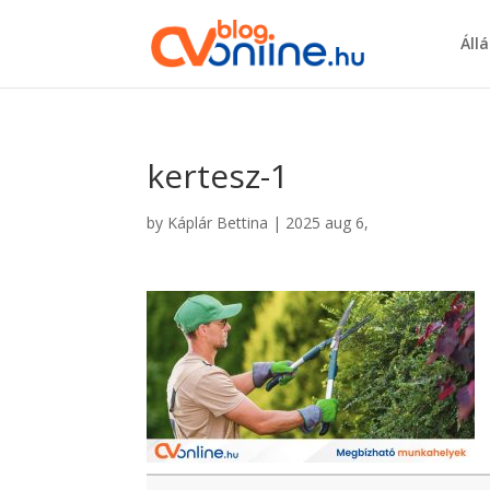
Áll
kertesz-1
by
Káplár Bettina
|
2025 aug 6,