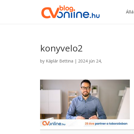
Áll
konyvelo2
by
Káplár Bettina
|
2024 jún 24,