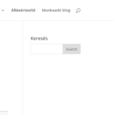
Állásértesítő
Munkaadó blog
Keresés