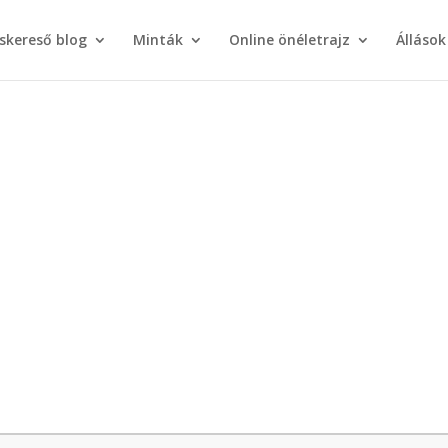
áskereső blog
Minták
Online önéletrajz
Állások