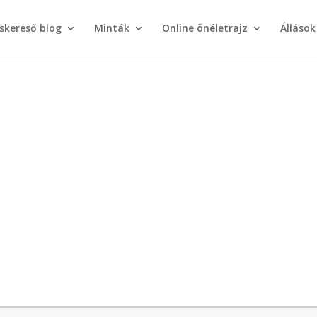
áskereső blog
Minták
Online önéletrajz
Állások