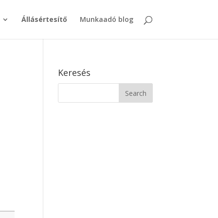
Állásértesítő
Munkaadó blog
Keresés