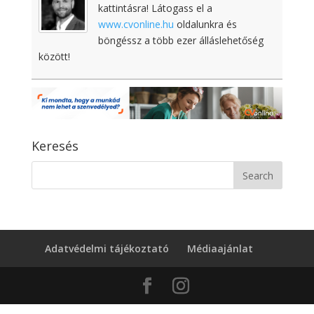
kattintásra! Látogass el a
www.cvonline.hu
oldalunkra és
böngéssz a több ezer álláslehetőség
között!
Keresés
Adatvédelmi tájékoztató
Médiaajánlat