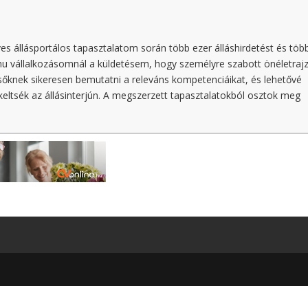
ves állásportálos tapasztalatom során több ezer álláshirdetést és töb
hu vállalkozásomnál a küldetésem, hogy személyre szabott önéletraj
esőknek sikeresen bemutatni a releváns kompetenciáikat, és lehetővé
ltsék az állásinterjún. A megszerzett tapasztalatokból osztok meg