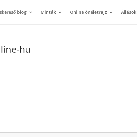
áskereső blog
Minták
Online önéletrajz
Állások
line-hu