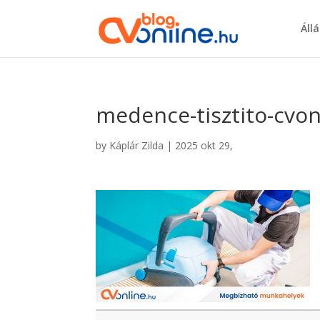
Áll
medence-tisztito-cvon
by
Káplár Zilda
|
2025 okt 29,