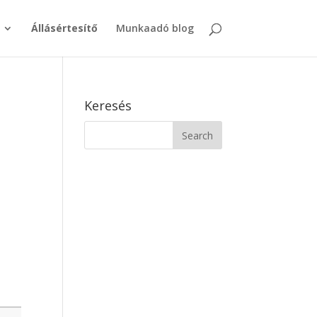
Állásértesítő
Munkaadó blog
Keresés