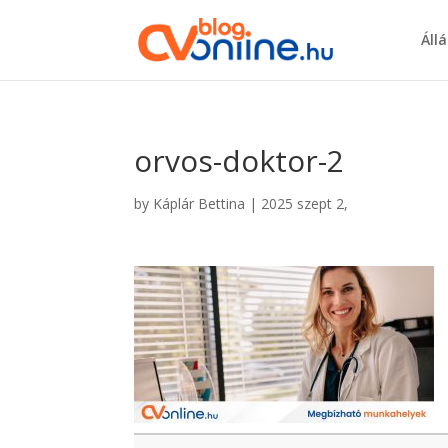
Áll
orvos-doktor-2
by
Káplár Bettina
|
2025 szept 2,