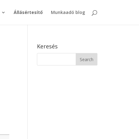
Állásértesítő
Munkaadó blog
Keresés