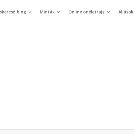
áskereső blog
Minták
Online önéletrajz
Állások