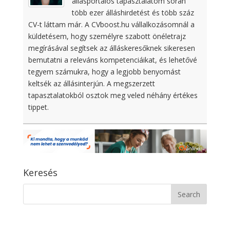
állásportálos tapasztalatom során
több ezer álláshirdetést és több száz
CV-t láttam már. A CVboost.hu vállalkozásomnál a
küldetésem, hogy személyre szabott önéletrajz
megírásával segítsek az álláskeresőknek sikeresen
bemutatni a releváns kompetenciáikat, és lehetővé
tegyem számukra, hogy a legjobb benyomást
keltsék az állásinterjún. A megszerzett
tapasztalatokból osztok meg veled néhány értékes
tippet.
Keresés