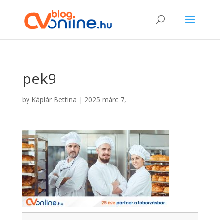
pek9
by
Káplár Bettina
|
2025 márc 7,