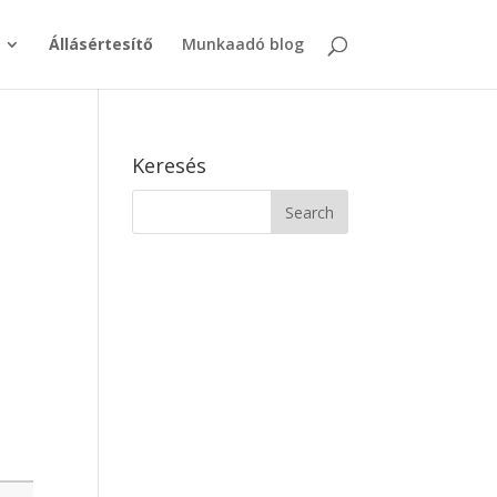
Állásértesítő
Munkaadó blog
Keresés