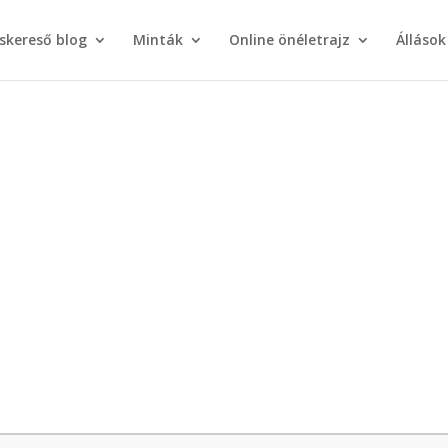
áskereső blog
Minták
Online önéletrajz
Állások