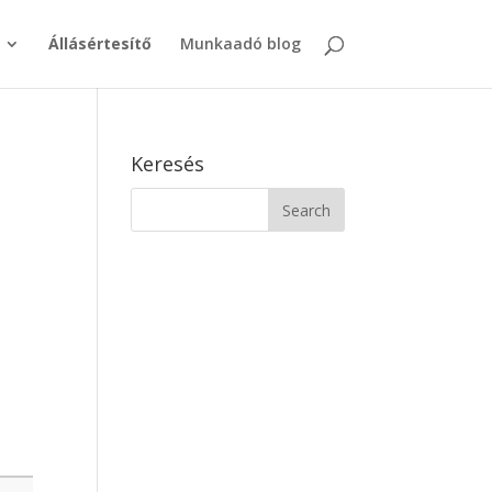
Állásértesítő
Munkaadó blog
Keresés