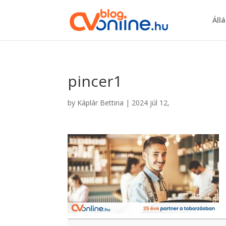
Áll
pincer1
by
Káplár Bettina
|
2024 júl 12,