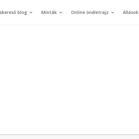
áskereső blog
Minták
Online önéletrajz
Állások