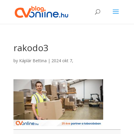
rakodo3
by
Káplár Bettina
|
2024 okt 7,