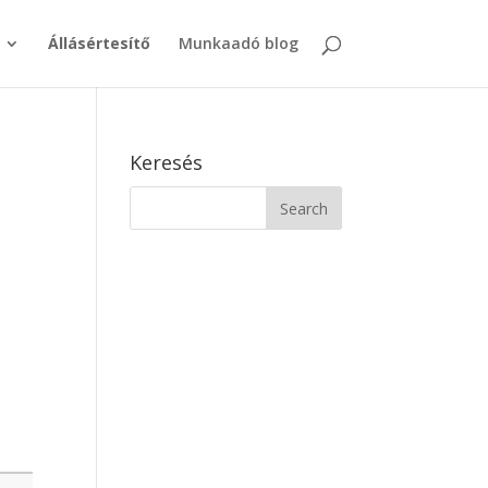
Állásértesítő
Munkaadó blog
Keresés