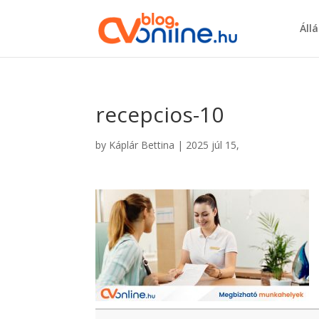
Áll
recepcios-10
by
Káplár Bettina
|
2025 júl 15,