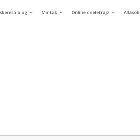
áskereső blog
Minták
Online önéletrajz
Állások