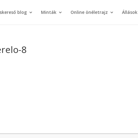
áskereső blog
Minták
Online önéletrajz
Állások
relo-8