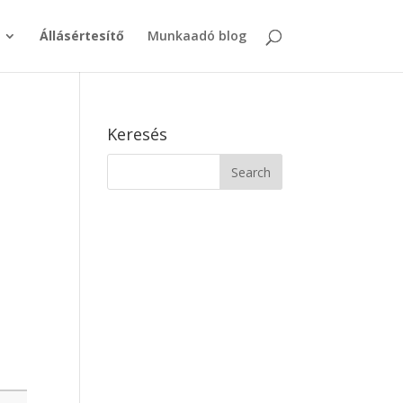
Állásértesítő
Munkaadó blog
Keresés