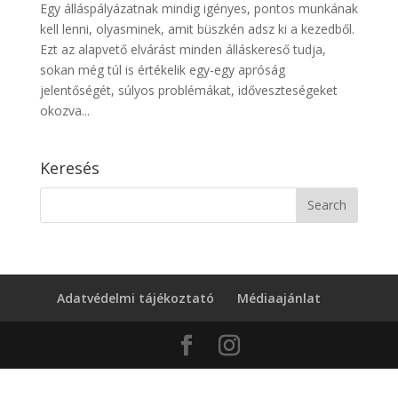
Egy álláspályázatnak mindig igényes, pontos munkának
kell lenni, olyasminek, amit büszkén adsz ki a kezedből.
Ezt az alapvető elvárást minden álláskereső tudja,
sokan még túl is értékelik egy-egy apróság
jelentőségét, súlyos problémákat, időveszteségeket
okozva...
Keresés
Adatvédelmi tájékoztató
Médiaajánlat