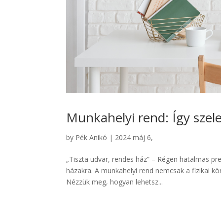
Munkahelyi rend: Így szel
by
Pék Anikó
|
2024 máj 6,
„Tiszta udvar, rendes ház” – Régen hatalmas pres
házakra. A munkahelyi rend nemcsak a fizikai kör
Nézzük meg, hogyan lehetsz...