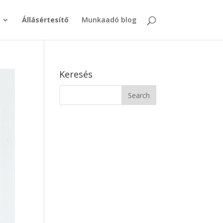
Állásértesítő
Munkaadó blog
Keresés