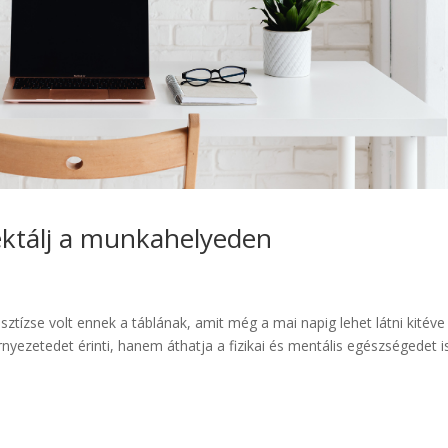
ektálj a munkahelyeden
ztízse volt ennek a táblának, amit még a mai napig lehet látni kitéve
nyezetedet érinti, hanem áthatja a fizikai és mentális egészségedet is