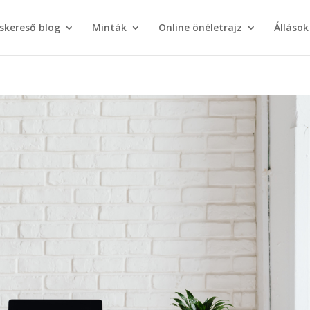
áskereső blog
Minták
Online önéletrajz
Állások