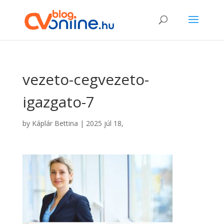
vezeto-cegvezeto-
igazgato-7
by
Káplár Bettina
|
2025 júl 18,