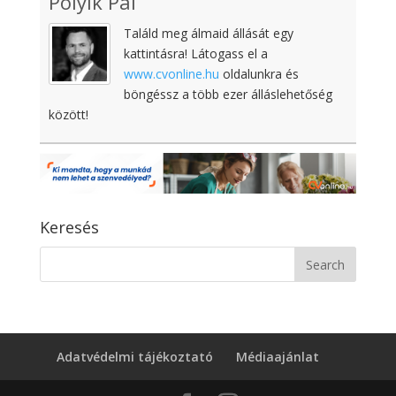
Pólyik Pál
Találd meg álmaid állását egy
kattintásra! Látogass el a
www.cvonline.hu
oldalunkra és
böngéssz a több ezer álláslehetőség
között!
Keresés
Adatvédelmi tájékoztató
Médiaajánlat