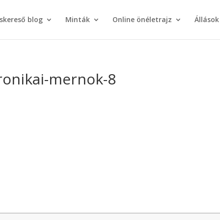
áskereső blog
Minták
Online önéletrajz
Állások
ronikai-mernok-8