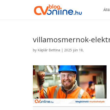
Áll
villamosmernok-elekt
by
Káplár Bettina
|
2025 jún 18,