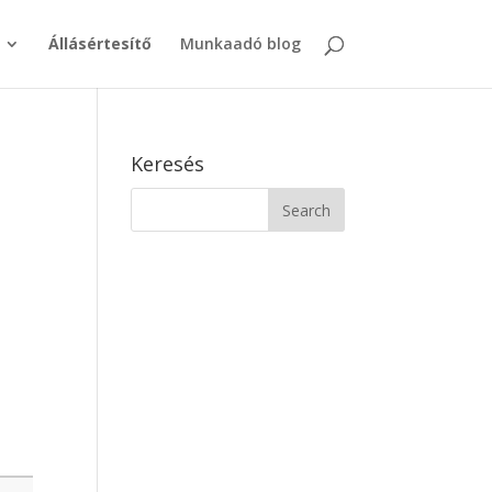
Állásértesítő
Munkaadó blog
Keresés