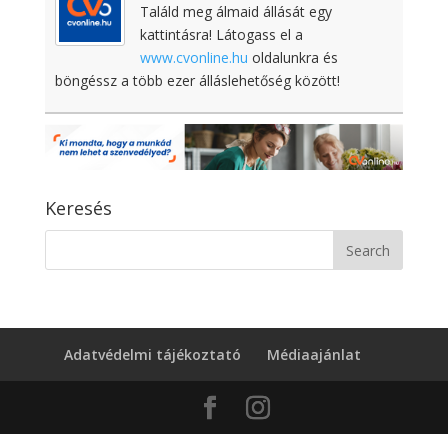
Találd meg álmaid állását egy
kattintásra! Látogass el a
www.cvonline.hu
oldalunkra és
böngéssz a több ezer álláslehetőség között!
Keresés
Adatvédelmi tájékoztató
Médiaajánlat