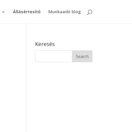
Állásértesítő
Munkaadó blog
Keresés