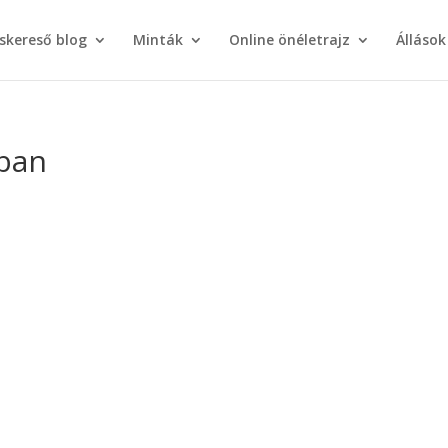
áskereső blog
Minták
Online önéletrajz
Állások
-ban