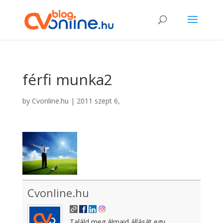
férfi munka2
by
Cvonline.hu
|
2011 szept 6,
Cvonline.hu
Találd meg álmaid állását egy